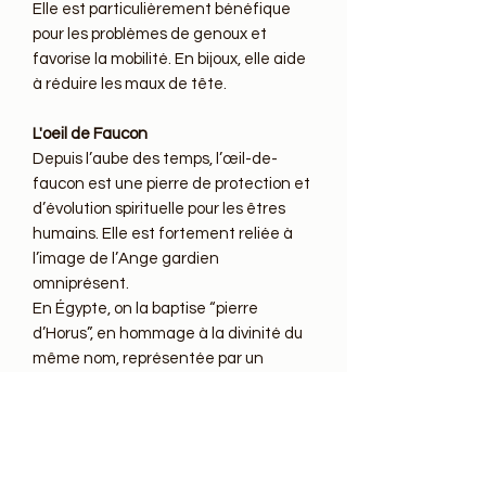
Elle est particulièrement bénéfique
pour les problèmes de genoux et
favorise la mobilité. En bijoux, elle aide
à réduire les maux de tête.
L'oeil de Faucon
Depuis l’aube des temps, l’œil-de-
faucon est une pierre de protection et
d’évolution spirituelle pour les êtres
humains. Elle est fortement reliée à
l’image de l’Ange gardien
omniprésent.
En Égypte, on la baptise “pierre
d’Horus”, en hommage à la divinité du
même nom, représentée par un
faucon ou un homme à tête de
faucon. On l’associe donc au masculin,
à son côté sacré et solaire, mais aussi
à l’élévation spirituelle de l’être et de
sa force physique. On la dit aussi