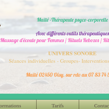
Maïté -Thérapeute psyco-corporelle
Avec différents outils thérapeutiques
Massage d'écoute pour Femmes / Rituels Rebozos / R
UNIVERS SONORE
Séances individuelles - Groupes- Interventions
Maïté 02450 Oisy, sur rdv au 07 83 74 
ormations
Tarifs
Contac