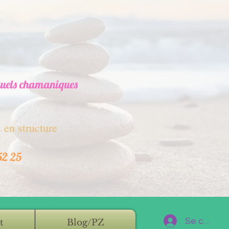
ituels chamaniques
 en structure
52 25
Se connec
t
Blog/PZ