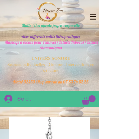
Maïté -Thérapeute psyco-corporelle
Avec différents outils thérapeutiques
Massage d'écoute pour Femmes / Rituels Rebozos / Rituels
chamaniques
UNIVERS SONORE
Séances individuelles - Groupes- Interventions en
structure
Maïté 02450 Oisy, sur rdv au
07 83 74 52 25
Se connecter