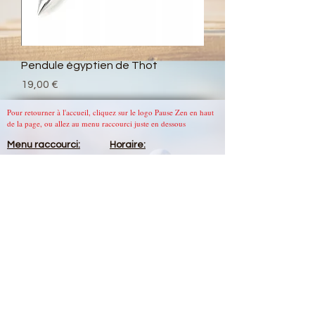
Pendule égyptien de Thot
Prix
19,00 €
Pour retourner à l'accueil, cliquez sur le logo Pause Zen en haut
de la page, ou allez au menu raccourci juste en dessous
Menu
raccourci
:
Horaire:
Lundi: 10h à 19h
Accueil
Mardi: 10h à 19h
Boutique
Mercredi: 10h à 19h
A propos
Jeudi 10h à 19h
Contact
Vendredi: 13h à 17h
Samedi 11h à 15h
Dimanche: FERMÉ
Do Not Sell My Personal Information
Rejoignez moi
sur