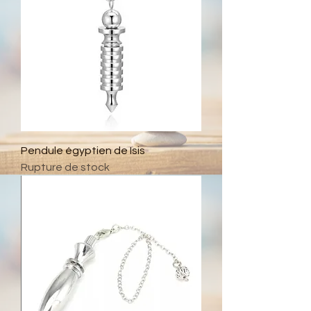
Pendule égyptien de Isis
Rupture de stock