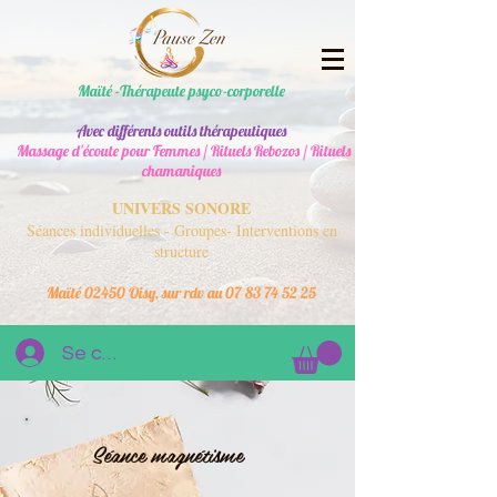
Maïté -Thérapeute psyco-corporelle
Avec différents outils thérapeutiques
Massage d'écoute pour Femmes / Rituels Rebozos / Rituels
chamaniques
UNIVERS SONORE
Séances individuelles - Groupes- Interventions en
structure
Maïté 02450 Oisy, sur rdv au
07 83 74 52 25
Se connecter
Séance magnétisme