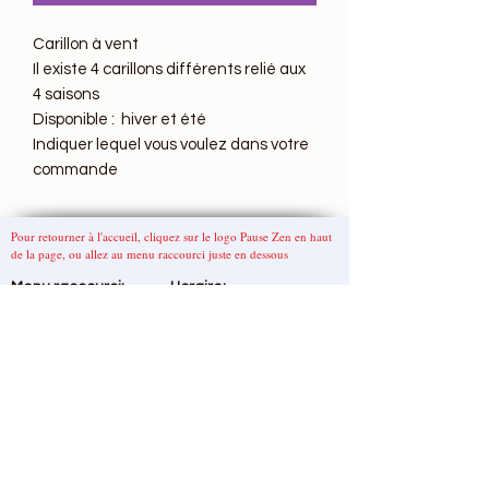
Carillon à vent

Il existe 4 carillons différents relié aux 
4 saisons

Disponible :  hiver et été

Indiquer lequel vous voulez dans votre 
commande
Pour retourner à l'accueil, cliquez sur le logo Pause Zen en haut
de la page, ou allez au menu raccourci juste en dessous
Menu
raccourci
:
Horaire:
Lundi: 10h à 19h
Accueil
Mardi: 10h à 19h
Boutique
Mercredi: 10h à 19h
A propos
Jeudi 10h à 19h
Contact
Vendredi: 13h à 17h
Samedi 11h à 15h
Dimanche: FERMÉ
Do Not Sell My Personal Information