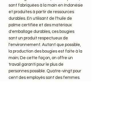
sont fabriquées à la main en Indonésie 
et produites à partir de ressources 
durables. En utilisant de l'huile de 
palme certifiée et des matériaux 
d'emballage durables, ces bougies 
sont un produit respectueux de 
l'environnement. Autant que possible, 
la production des bougies est faite à la 
main; De cette façon, on offre un 
travail garanti pour le plus de 
personnes possible. Quatre-vingt pour 
cent des employés sont des femmes. 
La société est certifiée WFTO.

Attention!

Placez hors de portée des enfants et 
des animaux domestiques.

Ne pas placer dans un endroit 
venteux, cela raccourcira le temps de 