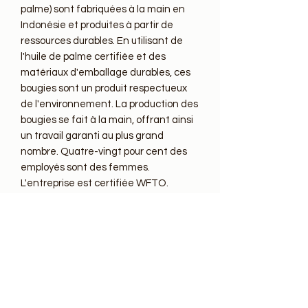
palme) sont fabriquées à la main en 
Indonésie et produites à partir de 
ressources durables. En utilisant de 
l'huile de palme certifiée et des 
matériaux d'emballage durables, ces 
bougies sont un produit respectueux 
de l'environnement. La production des 
bougies se fait à la main, offrant ainsi 
un travail garanti au plus grand 
nombre. Quatre-vingt pour cent des 
employés sont des femmes. 
L'entreprise est certifiée WFTO.

Attention!

Placez hors de portée des enfants et 
des animaux.

Ne placez pas dans un endroit où il y a 
des courants d'air, cela réduirait le 