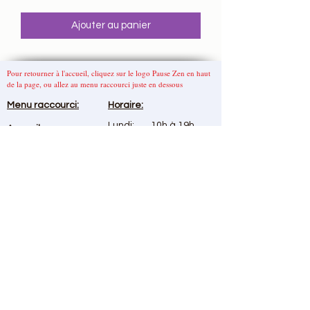
Ajouter au panier
Pour retourner à l'accueil, cliquez sur le logo Pause Zen en haut
de la page, ou allez au menu raccourci juste en dessous
Menu
raccourci
:
Horaire:
Lundi: 10h à 19h
Accueil
Mardi: 10h à 19h
Boutique
Mercredi: 10h à 19h
A propos
Jeudi 10h à 19h
Contact
Vendredi: 13h à 17h
Samedi 11h à 15h
Dimanche: FERMÉ
Do Not Sell My Personal Information
Rejoignez moi
sur
Appelez
moi