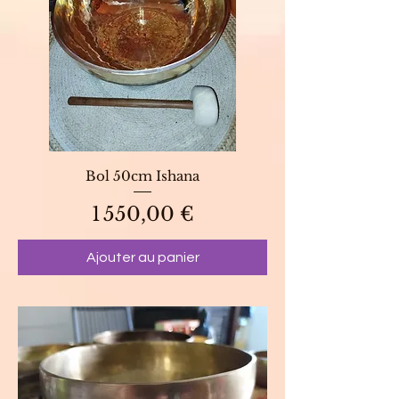
Bol 50cm Ishana
Prix
1 550,00 €
Ajouter au panier