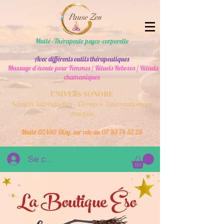
Maïté -Thérapeute psyco-corporelle
Avec différents outils thérapeutiques
Massage d'écoute pour Femmes / Rituels Rebozos / Rituels
chamaniques
UNIVERS SONORE
Séances individuelles - Groupes- Interventions en
structure
Maïté 02450 Oisy, sur rdv au
07 83 74 52 25
Se connecter
La Boutique Éso