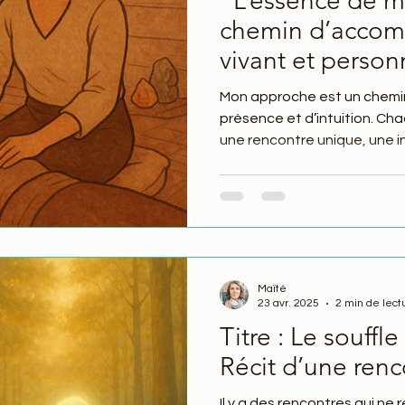
"L’essence de mo
chemin d’acco
vivant et person
Mon approche est un chemin 
présence et d’intuition. 
une rencontre unique, une i
soi, à ses ressentis profond
À travers ce lien sensible, 
chacun peut avancer à son r
entrave, et nourrir ce qui asp
Maïté
23 avr. 2025
2 min de lect
Titre : Le souffle
Récit d’une renc
Il y a des rencontres qui ne