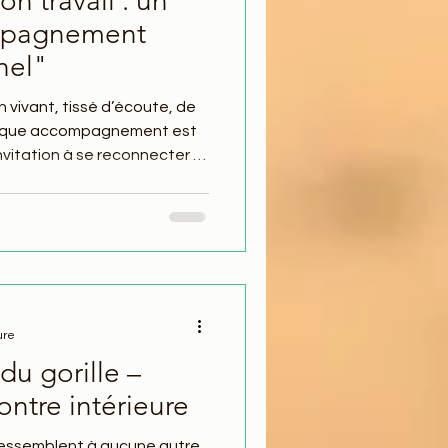
n travail : un
mpagnement
nel"
vivant, tissé d’écoute, de
Chaque accompagnement est
nvitation à se reconnecter à
s, et à sa sagesse intérieure.
je propose un espace où
ythme, libérer ce qui
ire à éclore."
ure
 du gorille –
ontre intérieure
 ressemblent à aucune autre.