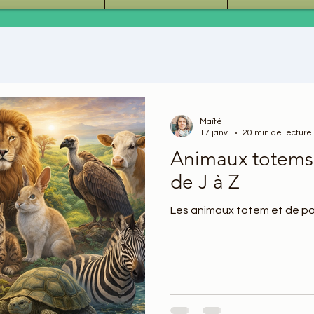
Maïté
17 janv.
20 min de lecture
Animaux totems 
de J à Z
Les animaux totem et de pou