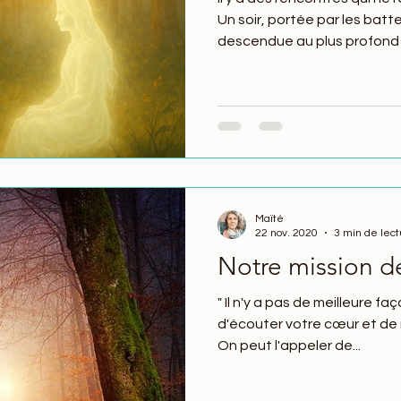
Un soir, portée par les batt
descendue au plus profond
espace silencieux, dense, u
enveloppé. là dans l'ombre 
intérieure, il était là, le gorille.
Maïté
22 nov. 2020
3 min de lect
Notre mission d
" Il n'y a pas de meilleure 
d'écouter votre cœur et de r
On peut l'appeler de...