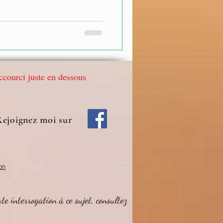
accourci juste en dessous
Rejoignez moi
sur
on
ute
interrogation à ce sujet,
consultez