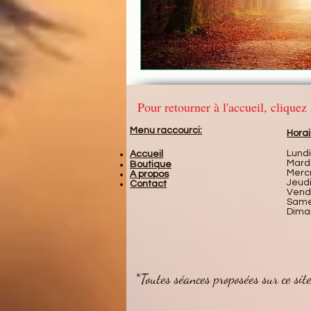
Pour retourner à l'accueil, clique
Menu
raccourci
:
Horai
Lund
Accueil
Mard
Boutique
Merc
A propos
Jeud
Contact
Vend
Same
Dima
*Toutes séances proposées sur ce site