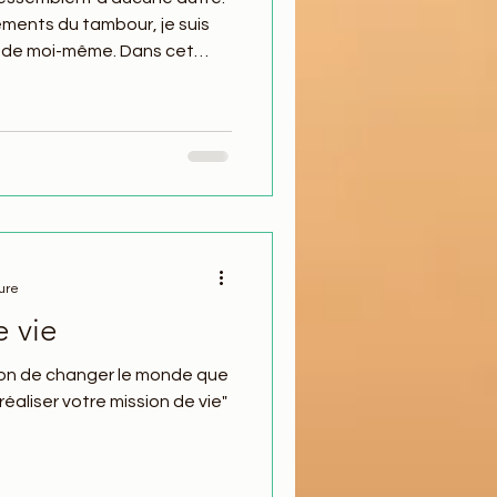
ements du tambour, je suis
 de moi-même. Dans cet
n souffle puissant m'a
douce d'une clairière
..
ure
e vie
façon de changer le monde que
éaliser votre mission de vie"