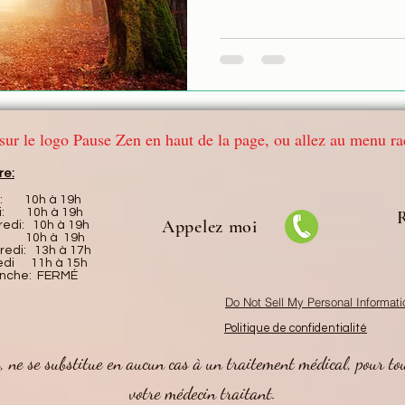
z sur le logo Pause Zen en haut de la page, ou allez au menu r
re:
i: 10h à 19h
i: 10h à 19h
Appelez moi
redi: 10h à 19h
i 10h à 19h
redi: 13h à 17h
di 11h à 15h
nche: FERMÉ
Do Not Sell My Personal Informati
Politique de confidentialité
,
ne se substitue en aucun cas à un traitement médical, pour to
votre médecin traitant.