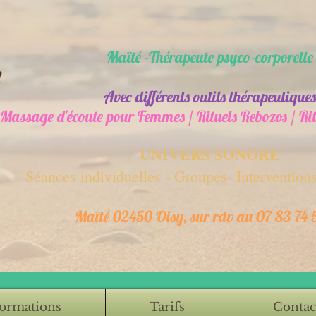
Maïté -Thérapeute psyco-corporelle
Avec différents outils thérapeutiques
Massage d'écoute pour Femmes / Rituels Rebozos / R
UNIVERS SONORE
Séances individuelles - Groupes- Interventions
Maïté 02450 Oisy, sur rdv au 07 83 74 
ormations
Tarifs
Contac