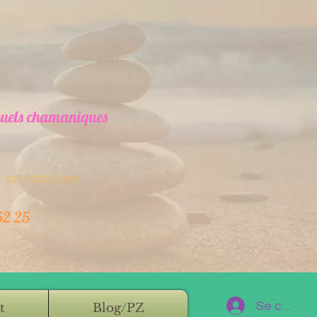
ituels chamaniques
 en structure
52 25
Se connec
t
Blog/PZ