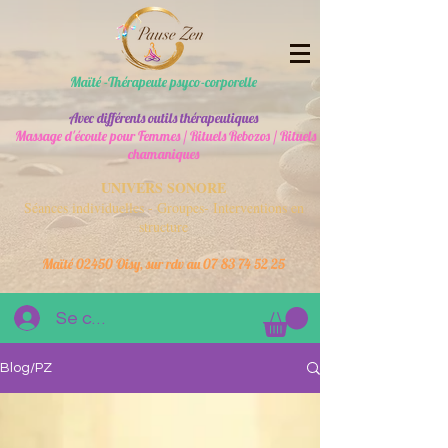
Maïté -Thérapeute psyco-corporelle
Avec différents outils thérapeutiques
Massage d'écoute pour Femmes / Rituels Rebozos / Rituels
chamaniques
UNIVERS SONORE
Séances individuelles - Groupes- Interventions en
structure
Maïté 02450 Oisy, sur rdv au
07 83 74 52 25
Se connecter
Blog/PZ